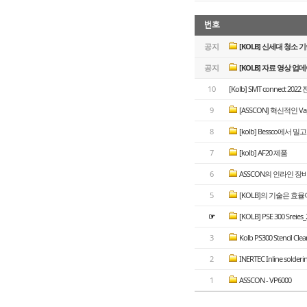
번호
공지
[KOLB] 신세대 청소 기술
공지
[KOLB] 자료 영상 업
10
[Kolb] SMT connect 20
9
[ASSCON] 혁신적인 Vapo
8
[kolb] Bessco에서 밀
7
[kolb] AF20 제품
6
ASSCON의 인라인 장
5
[KOLB]의 기술은 효율
☞
[KOLB] PSE 300 Srei
3
Kolb PS300 Stencil Cle
2
INERTEC Inline solderi
1
ASSCON - VP6000